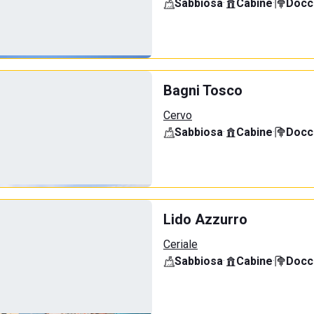
Sabbiosa
·
Cabine
·
Docci
Bagni Tosco
Cervo
Sabbiosa
·
Cabine
·
Docci
Lido Azzurro
Ceriale
Sabbiosa
·
Cabine
·
Docci