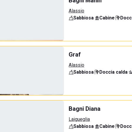
Bagni Manin
Alassio
Sabbiosa
·
Cabine
·
Docci
Graf
Alassio
Sabbiosa
·
Doccia calda
·
Bagni Diana
Laigueglia
Sabbiosa
·
Cabine
·
Docci