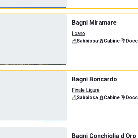
Bagni Miramare
Loano
Sabbiosa
·
Cabine
·
Docci
Bagni Boncardo
Finale Ligure
Sabbiosa
·
Cabine
·
Docci
Bagni Conchiglia d'Oro