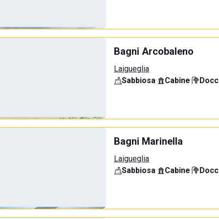
Bagni Arcobaleno
Laigueglia
Sabbiosa
·
Cabine
·
Docci
Bagni Marinella
Laigueglia
Sabbiosa
·
Cabine
·
Docci