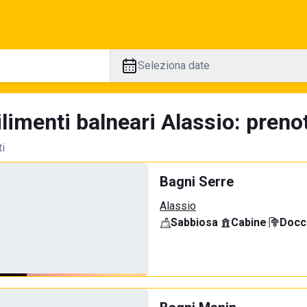
Seleziona date
limenti balneari Alassio: prenot
ti
Bagni Serre
Alassio
Sabbiosa
·
Cabine
·
Docci