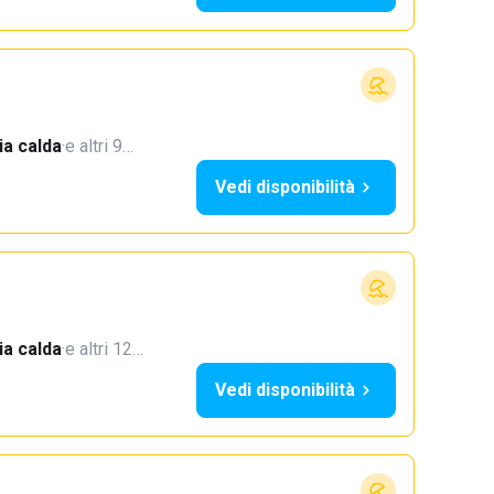
a calda
·
e altri 9…
Vedi disponibilità
a calda
·
e altri 12…
Vedi disponibilità