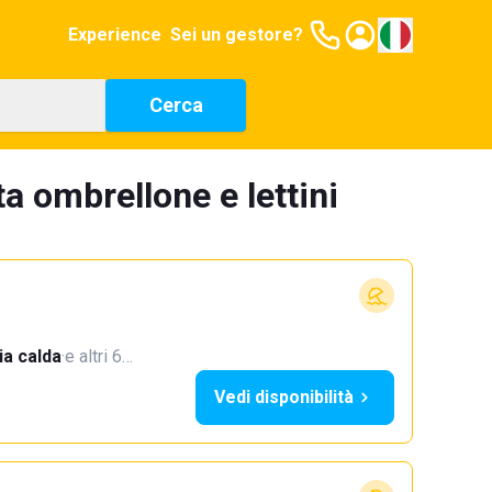
Experience
Sei un gestore?
Cerca
a ombrellone e lettini
a calda
·
e altri 6…
Vedi disponibilità