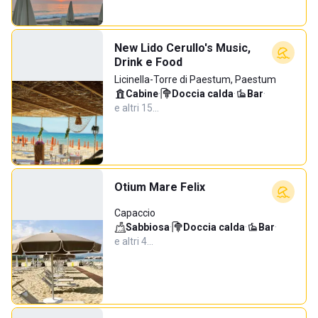
New Lido Cerullo's Music,
Drink e Food
Licinella-Torre di Paestum, Paestum
Cabine
·
Doccia calda
·
Bar
·
e altri 15…
Otium Mare Felix
Capaccio
Sabbiosa
·
Doccia calda
·
Bar
·
e altri 4…