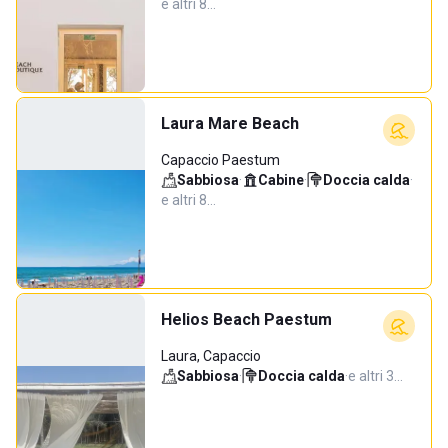
e altri 8…
Laura Mare Beach
Capaccio Paestum
Sabbiosa
·
Cabine
·
Doccia calda
·
e altri 8…
Helios Beach Paestum
Laura, Capaccio
Sabbiosa
·
Doccia calda
·
e altri 3…