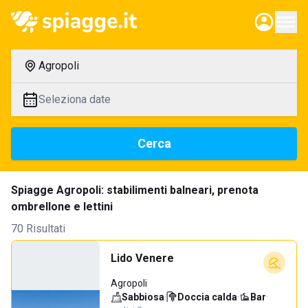
Agropoli
Seleziona date
Cerca
Spiagge Agropoli: stabilimenti balneari, prenota
ombrellone e lettini
70 Risultati
Lido Venere
Agropoli
Sabbiosa
·
Doccia calda
·
Bar
·