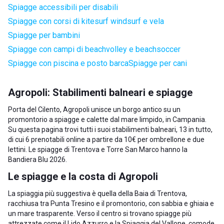
Spiagge accessibili per disabili
Spiagge con corsi di kitesurf windsurf e vela
Spiagge per bambini
Spiagge con campi di beachvolley e beachsoccer
Spiagge con piscina e posto barca
Spiagge per cani
Agropoli: Stabilimenti balneari e spiagge
Porta del Cilento, Agropoli unisce un borgo antico su un
promontorio a spiagge e calette dal mare limpido, in Campania.
Su questa pagina trovi tutti i suoi stabilimenti balneari, 13 in tutto,
di cui 6 prenotabili online a partire da 10€ per ombrellone e due
lettini. Le spiagge di Trentova e Torre San Marco hanno la
Bandiera Blu 2026.
Le spiagge e la costa di Agropoli
La spiaggia più suggestiva è quella della Baia di Trentova,
racchiusa tra Punta Tresino e il promontorio, con sabbia e ghiaia e
un mare trasparente. Verso il centro si trovano spiagge più
attrezzate come il Lido Azzurro e la Spiaggia del Vallone, comode