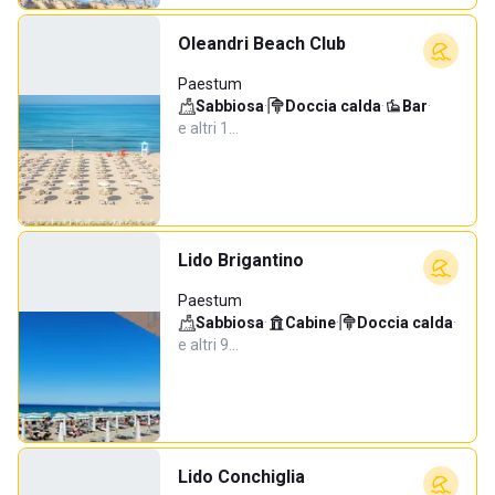
Oleandri Beach Club
Paestum
Sabbiosa
·
Doccia calda
·
Bar
·
e altri 1…
Lido Brigantino
Paestum
Sabbiosa
·
Cabine
·
Doccia calda
·
e altri 9…
Lido Conchiglia