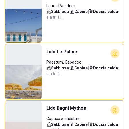
Laura, Paestum
Sabbiosa
·
Cabine
·
Doccia calda
·
e altri 11…
Lido Le Palme
Paestum, Capaccio
Sabbiosa
·
Cabine
·
Doccia calda
·
e altri 9…
Lido Bagni Mythos
Capaccio Paestum
Sabbiosa
·
Cabine
·
Doccia calda
·