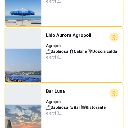
e altri 2…
Lido Aurora Agropoli
Agropoli
Sabbiosa
·
Cabine
·
Doccia calda
·
e altri 6…
Bar Luna
Agropoli
Sabbiosa
·
Bar
·
Ristorante
·
e altri 3…