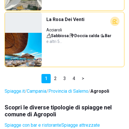
La Rosa Dei Venti
Acciaroli
Sabbiosa
·
Doccia calda
·
Bar
·
e altri 5…
1
2
3
4
>
Spiagge.it
Campania
Provincia di Salerno
Agropoli
Scopri le diverse tipologie di spiagge nel
comune di Agropoli
Spiagge con bar e ristorante
Spiagge attrezzate