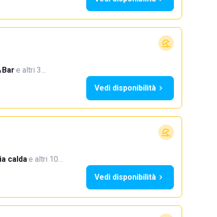
Bar
·
e altri 3…
Vedi disponibilità
a calda
·
e altri 10…
Vedi disponibilità