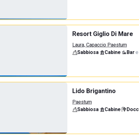
Resort Giglio Di Mare
Laura, Capaccio Paestum
Sabbiosa
·
Cabine
·
Bar
·
e
Lido Brigantino
Paestum
Sabbiosa
·
Cabine
·
Docci