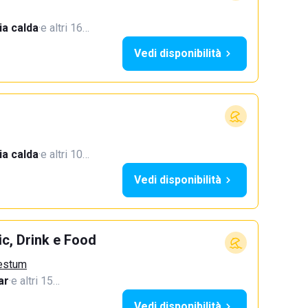
a calda
·
e altri 16…
Vedi disponibilità
a calda
·
e altri 10…
Vedi disponibilità
c, Drink e Food
aestum
ar
·
e altri 15…
Vedi disponibilità