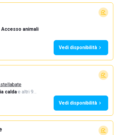
Accesso animali
·
Vedi disponibilità
astellabate
a calda
·
e altri 9…
Vedi disponibilità
e