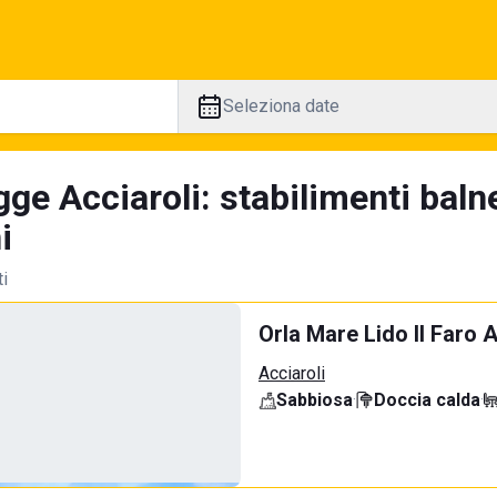
Seleziona date
ge Acciaroli: stabilimenti baln
i
ti
Orla Mare Lido Il Faro A
Acciaroli
Sabbiosa
·
Doccia calda
·