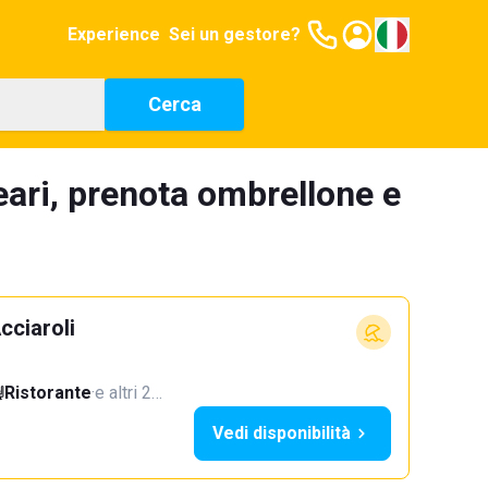
Experience
Sei un gestore?
Cerca
eari, prenota ombrellone e
cciaroli
Ristorante
·
e altri 2…
Vedi disponibilità