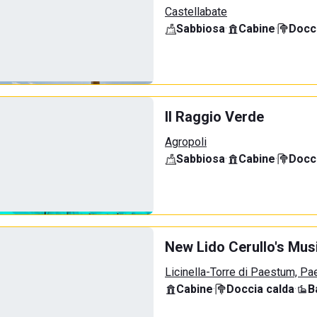
Castellabate
Sabbiosa
·
Cabine
·
Docci
Il Raggio Verde
Agropoli
Sabbiosa
·
Cabine
·
Docci
New Lido Cerullo's Musi
Licinella-Torre di Paestum, P
Cabine
·
Doccia calda
·
B