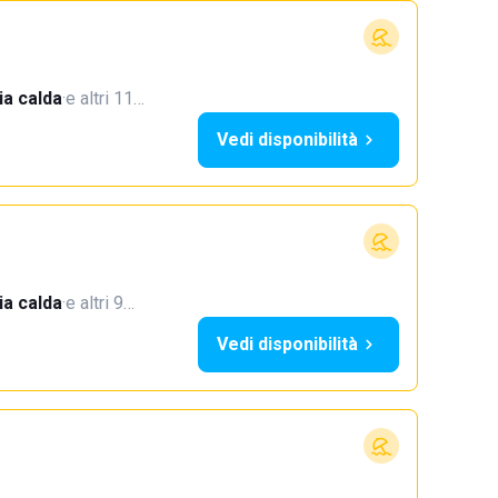
a calda
·
e altri 11…
Vedi disponibilità
a calda
·
e altri 9…
Vedi disponibilità